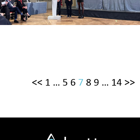
<<
1
…
5
6
7
8
9
…
14
>>