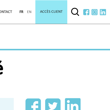
ACCÈS CLIENT
ONTACT
FR
EN
é