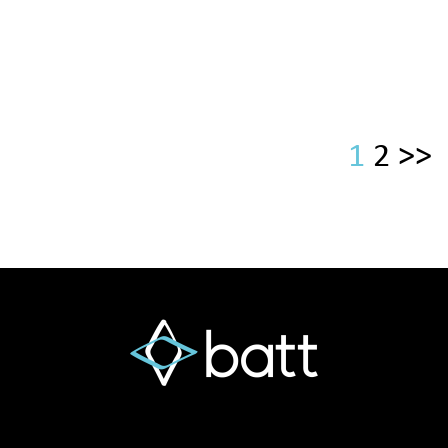
1
2
>>