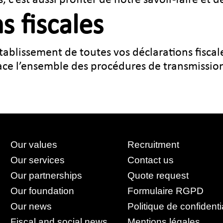
s fiscales
blissement de toutes vos déclarations fiscale
ace l’ensemble des procédures de transmission
Our values
Recruitment
Our services
Contact us
Our partnerships
Quote request
Our foundation
Formulaire RGPD
Our news
Politique de confidenti
Fiscal and social news
Mentions légales