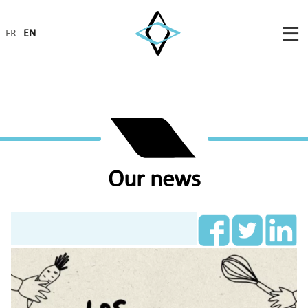
FR
EN
Our news