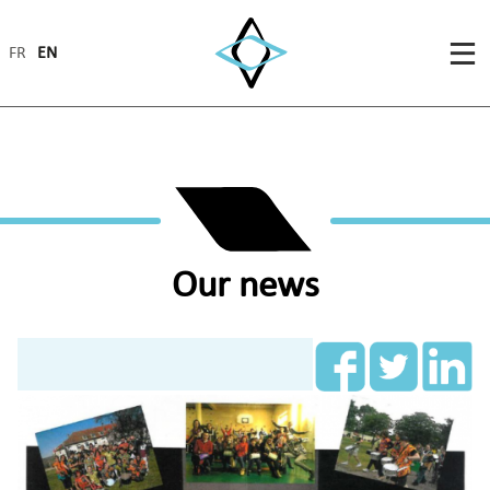
FR
EN
Our news