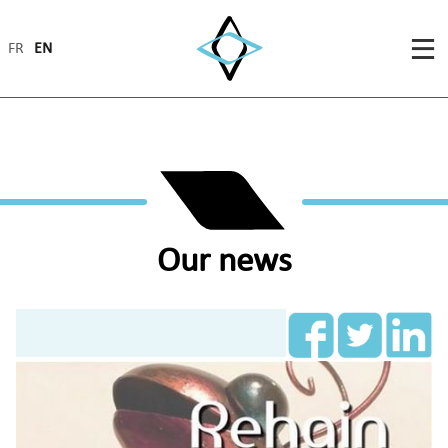
FR
EN
Our news